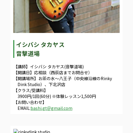
イシバシ タカヤス
音撃道場
【講師】イシバシ タカヤス(音撃道場)
【開講日】応相談（西荻店までお問合せ）
【開講場所】お茶の水～八王子（中央線沿線のRinky
Dink Studio）、下北沢店
【クラス/受講料】
3900円/1回(60分) ※体験レッスン1,500円
【お問い合わせ】
EMAIL:
bashi.gt＠gmail.com