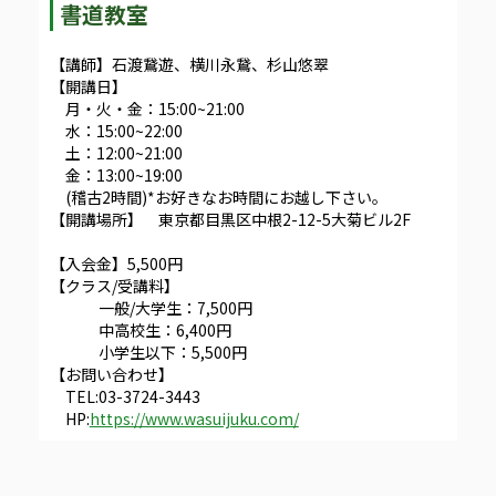
書道教室
【講師】石渡鵞遊、横川永鵞、杉山悠翠
【開講日】
月・火・金：15:00~21:00
水：15:00~22:00
土：12:00~21:00
金：13:00~19:00
(稽古2時間)*お好きなお時間にお越し下さい。
【開講場所】 東京都目黒区中根2-12-5大菊ビル2F
【入会金】5,500円
【クラス/受講料】
一般/大学生：7,500円
中高校生：6,400円
小学生以下：5,500円
【お問い合わせ】
TEL:03-3724-3443
HP:
https://www.wasuijuku.com/